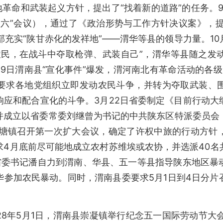
地革命和武装起义方针，提出了“找着新的道路”的任务。9
六”会议），通过了《政治形势与工作方针决议案》，提
干部充实“陕甘赤化的发祥地”——渭华等县的领导力量。10
农民，在战斗中夺取枪弹、武装自己”，渭华等县随之发
月29日渭南县“宣化事件”爆发，渭河南北有革命活动的各级
要求各地党组织立即发动农民斗争，并转为夺取武装、
响应和配合宣化的斗争。3月22日省委制定《目前行动大
并成立以省委常委刘继曾为书记的中共陕东区特派委员会
高塘镇召开第一次扩大会议，确定了许权中旅的行动方针
求4月底前尽可能地成立农村苏维埃或农协，并选派40名
省委书记潘自力到渭南、华县、五一等县指导陕东地区暴
华参加农民暴动。同时，渭南县委要求5月1日到4日分片
。
28年5月1日，渭南县崇凝镇举行纪念五一国际劳动节大会