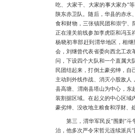
吃、大家干、大家的事大家办”
陕东赤卫队。随后，华县的赤水
食和财物，三张镇民团和崇宁、
正在潼关前线参加李虎臣和冯玉
杨晓初率部赶到渭华地区，相继
会，刘继曾代表省委向西北工农
问，下设四个大队和一个直属大
民团结起来，打倒土豪劣绅，自
主动到外线作战、消灭小股敌人
县高塘、渭南县塔山为中心，东
装割据区域。在起义的中心区域
豪劣绅、没收地主粮食和浮财、
第三，渭华军民反“围剿”
治，他多次严令宋哲元连续派兵“