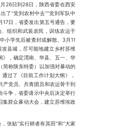
月26日到28日，陕西省委在西安
出了“党到农村中去”“党到军队中
月17日，省委发出第五号通告，要
动、组织和武装农民，训练农运干
中小学先后被查封或解散。3月11
围攻县城，尽可能地建立乡村苏维
纲》，确定渭南、华县、五一、华
（简称陕东特委）以加强对暴动的
，通过了《目前工作计划大纲》，
共产党员、共青团员和农运骨干到
动斗争，省委请示中央后决定举行
召集群众暴动大会，建立苏维埃政
，张贴“实行耕者有其田”和“大家