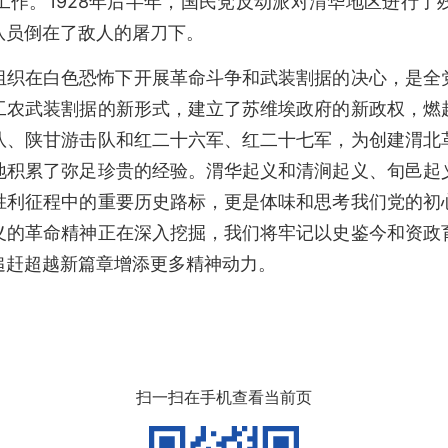
工作。1928年后半年，国民党反动派对渭华地区进行了
队员倒在了敌人的屠刀下。
组织在白色恐怖下开展革命斗争和武装割据的决心，是全
工农武装割据的新形式，建立了苏维埃政府的新政权，燃
队、陕甘游击队和红二十六军、红二十七军，为创建渭北
地积累了弥足珍贵的经验。渭华起义和清涧起义、旬邑起
胜利征程中的重要历史路标，更是体味和思考我们党的初
义的革命精神正在深入挖掘，我们将牢记以史鉴今和资政
追赶超越新篇章增添更多精神动力。
扫一扫在手机查看当前页