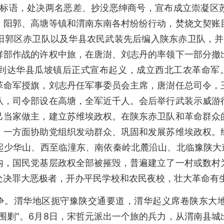
等标语，处决两名恶差、抄没恶绅商号，宣布成立崇凝区
、阳郭、高塘等镇和渭南东南各村纷纷行动，焚烧文契账
阳郭区赤卫队以及华县农民武装先后编入陕东赤卫队，并在
祥部作战的许权中旅，在唐澍、刘志丹的率领下一部分撤
到达华县瓜坡镇后正式宣布起义，成立西北工农革命军。
革命军授旗，刘志丹任军事委员会主席，唐澍任总司令，
队，司令部设在高塘，全军近千人。会后举行武装示威游
己当家做主，建立苏维埃政权。在陕东赤卫队和革命群众
，一方面协助党组织发动群众、巩固和发展苏维埃政权。
起少华山、西至临潼东、南依秦岭北麓沿山、北临豫陕大道
内，国民党基层政权全部被摧毁，普遍建立了一村或数村
处决罪大恶极者，开办平民学校和农民夜校，壮大革命有
斗争。渭华地区扼守豫陕交通要道，渭华起义席卷陕东大
围剿”。6月8日，宋哲元派出一个旅的兵力，从渭南县