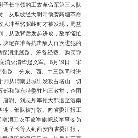
谢子长率领的工农革命军第三大队
发，从瓜坡经大明寺偷袭高塘革命
敌人冲至骆驼岭时才被发现，周益
到，从敌背后发起进攻，敌军慌忙
，决定在准备抗击敌人再次进犯的
勘探渭北线路、筹备经费、购买弹
底消灭渭华起义军。6月19日，宋
霸带路，分东、西、中三路同时进
个师从渭南县城出发攻占塔山，切
挥部和陕东特委驻地三教堂，企图
日，唐澍、刘志丹率领大部退至洛南
牺牲，部队被打散。向省委汇报工
定取消工农革命军旗帜及军事委员
、谢子长等人到西安向省委汇报，