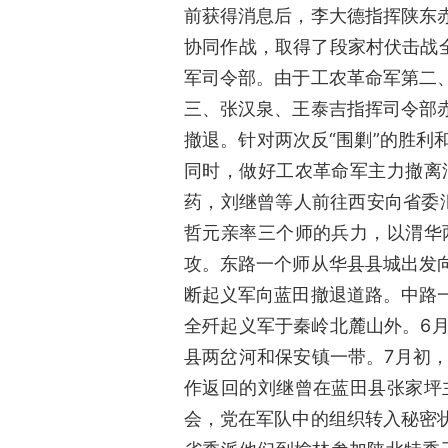
前获得消息后，李大德指挥陕东
协同作战，取得了段家村伏击战
军司令部。由于工农革命军第二
三、张汉泉、王泰吉指挥司令部
撤退。针对两次反“围剿”的胜
同时，做好工农革命军主力撤离
药，刘继曾等人前往西安向省委汇
哲元亲率三个师的兵力，以渭华
攻。东路一个师从华县县城出发
断起义军向蓝田撤退道路。中路
全歼起义军于秦岭北麓山外。6月
县两岔河和保安镇一带。7月初
作返回的刘继曾在蓝田县张家坪
会，党在军队中的组织转入秘密