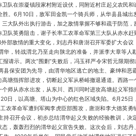
赤卫队在崇凝镇段家村附近设伏，同附近村庄起义农民和
全胜。6月10日，敌军田金凯一个骑兵师，从华县县城出
、三大队外出执行游击，加之敌情掌握不够和疏于防范，
赤卫队英勇阻击，谢子长率工农革命军第三大队从赤水赶
利和外部敌情的重大变化，刘志丹和唐澍召开军委扩大会议
渭华，转战渭北乃至走向陕北的准备，并派李大章等人
报请示。两次“围剿”失败后，冯玉祥严令宋哲元限期彻
两县保安团为先导，由渭华地区逃亡的地主、豪绅和恶
向高塘指挥部进攻，切断起义军从桥峪撤退通道。西路一
一个师从赤水出发，从东川、西川同时进攻高塘起义军指
20日，以高塘、塔山为中心的红色区域失陷。6月25
，工农革命军遭到军阀李虎臣部围攻，唐澍和李大德英勇
主持召开会议，初步总结渭华起义失败的经验教训，决
状态，轰轰烈烈的渭华起义宣告失败。这次会后，刘志丹