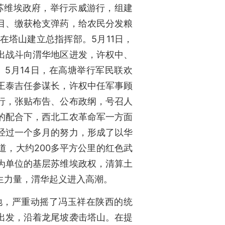
苏维埃政府，举行示威游行，组建
目、缴获枪支弹药，给农民分发粮
塔山建立总指挥部。5月11日，
出战斗向渭华地区进发，许权中、
5月14日，在高塘举行军民联欢
王泰吉任参谋长，许权中任军事顾
行，张贴布告、公布政纲，号召人
的配合下，西北工农革命军一方面
经过一个多月的努力，形成了以华
，大约200多平方公里的红色武
为单位的基层苏维埃政权，清算土
生力量，渭华起义进入高潮。
地，严重动摇了冯玉祥在陕西的统
城出发，沿着龙尾坡袭击塔山。在提